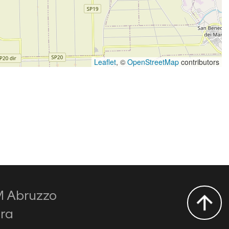
Leaflet
, ©
OpenStreetMap
contributors
M Abruzzo
ura