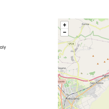
+
−
taly