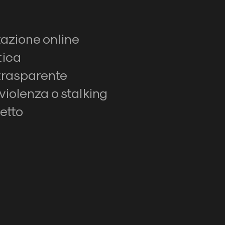
ttazione online
tica
trasparente
iolenza o stalking
etto