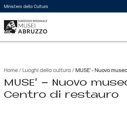
V
Ministero della Cultura
a
i
a
l
c
o
n
t
e
n
u
Home
/
Luoghi della cultura
/
MUSE' - Nuovo museo 
t
o
MUSE' - Nuovo museo
Centro di restauro