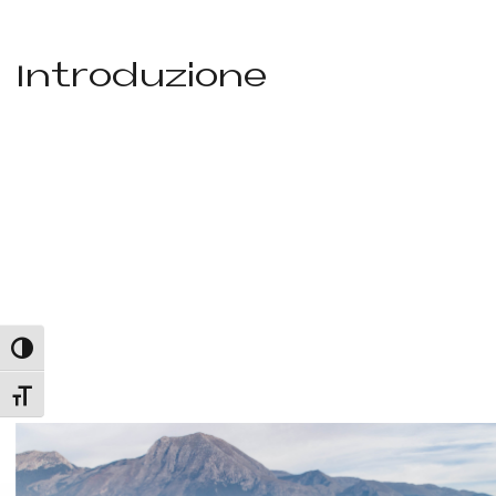
Introduzione
Attiva/disattiva alto contrasto
Attiva/disattiva dimensione testo