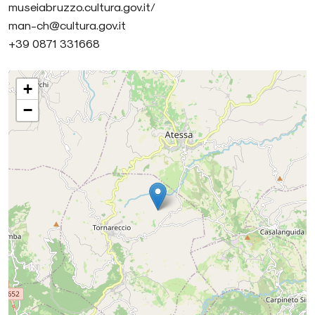
museiabruzzo.cultura.gov.it/
man-ch@cultura.gov.it
+39 0871 331668
+
−