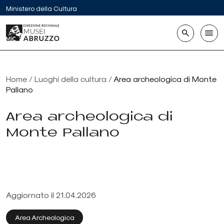
V
Ministero della Cultura
a
i
Search
a
l
c
o
n
t
Home
/
Luoghi della cultura
/
Area archeologica di Monte
e
Pallano
n
u
t
Area archeologica di
o
Monte Pallano
Aggiornato il 21.04.2026
Area Archeologica