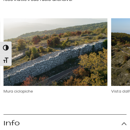
Attiva/disattiva alto contrasto
Attiva/disattiva dimensione testo
Mura ciclopiche
Vista dall
Info