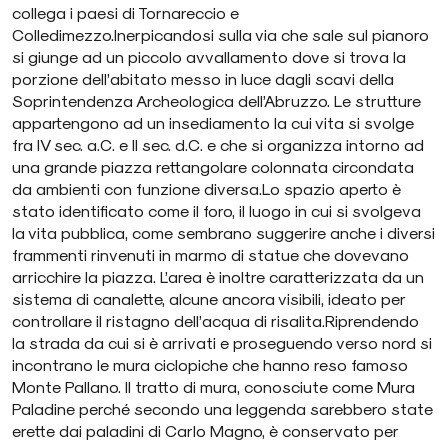
collega i paesi di Tornareccio e
Colledimezzo.Inerpicandosi sulla via che sale sul pianoro
si giunge ad un piccolo avvallamento dove si trova la
porzione dell’abitato messo in luce dagli scavi della
Soprintendenza Archeologica dell’Abruzzo. Le strutture
appartengono ad un insediamento la cui vita si svolge
fra IV sec. a.C. e II sec. d.C. e che si organizza intorno ad
una grande piazza rettangolare colonnata circondata
da ambienti con funzione diversa.Lo spazio aperto è
stato identificato come il foro, il luogo in cui si svolgeva
la vita pubblica, come sembrano suggerire anche i diversi
frammenti rinvenuti in marmo di statue che dovevano
arricchire la piazza. L’area è inoltre caratterizzata da un
sistema di canalette, alcune ancora visibili, ideato per
controllare il ristagno dell’acqua di risalita.Riprendendo
la strada da cui si è arrivati e proseguendo verso nord si
incontrano le mura ciclopiche che hanno reso famoso
Monte Pallano. Il tratto di mura, conosciute come Mura
Paladine perché secondo una leggenda sarebbero state
erette dai paladini di Carlo Magno, è conservato per