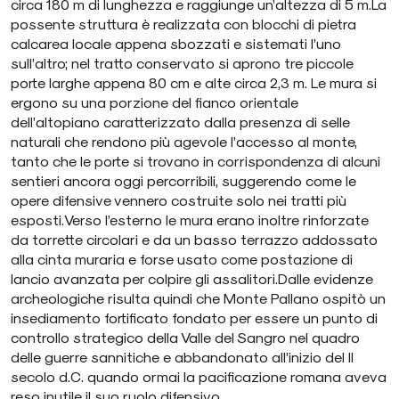
circa 180 m di lunghezza e raggiunge un’altezza di 5 m.La
possente struttura è realizzata con blocchi di pietra
calcarea locale appena sbozzati e sistemati l’uno
sull’altro; nel tratto conservato si aprono tre piccole
porte larghe appena 80 cm e alte circa 2,3 m. Le mura si
ergono su una porzione del fianco orientale
dell’altopiano caratterizzato dalla presenza di selle
naturali che rendono più agevole l’accesso al monte,
tanto che le porte si trovano in corrispondenza di alcuni
sentieri ancora oggi percorribili, suggerendo come le
opere difensive vennero costruite solo nei tratti più
esposti.Verso l’esterno le mura erano inoltre rinforzate
da torrette circolari e da un basso terrazzo addossato
alla cinta muraria e forse usato come postazione di
lancio avanzata per colpire gli assalitori.Dalle evidenze
archeologiche risulta quindi che Monte Pallano ospitò un
insediamento fortificato fondato per essere un punto di
controllo strategico della Valle del Sangro nel quadro
delle guerre sannitiche e abbandonato all’inizio del II
secolo d.C. quando ormai la pacificazione romana aveva
reso inutile il suo ruolo difensivo.